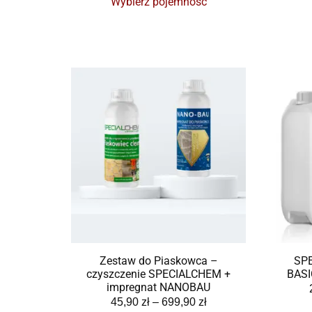
Wybierz pojemność
Zestaw do Piaskowca –
SP
czyszczenie SPECIALCHEM +
BASI
impregnat NANOBAU
45,90
zł
–
699,90
zł