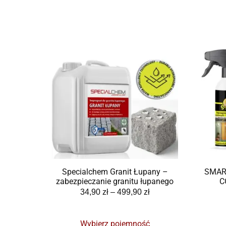
Specialchem Granit Łupany –
SMAR
zabezpieczanie granitu łupanego
C
34,90
zł
–
499,90
zł
Wybierz pojemność