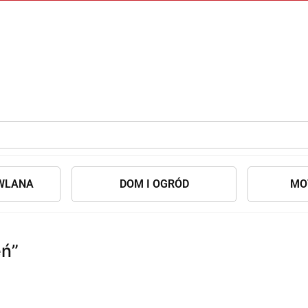
WLANA
DOM I OGRÓD
MO
eń”