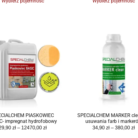
Wybierz pojemność
Wybierz pojemność
ECIALCHEM PIASKOWIEC
SPECIALCHEM MARKER cle
C- impregnat hydrofobowy
usuwania farb i marker
29,90
zł
–
12470,00
zł
34,90
zł
–
380,00
zł