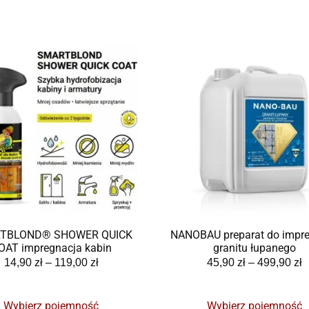
TBLOND® SHOWER QUICK
NANOBAU preparat do impre
OAT impregnacja kabin
granitu łupanego
14,90
zł
–
119,00
zł
45,90
zł
–
499,90
zł
Wybierz pojemność
Wybierz pojemność