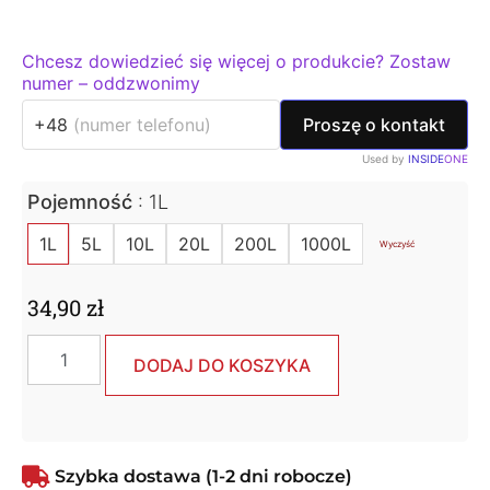
Chcesz dowiedzieć się więcej o produkcie? Zostaw
numer – oddzwonimy
+48
Proszę o kontakt
Used by
INSIDE
ONE
Pojemność
1L
1L
5L
10L
20L
200L
1000L
Wyczyść
34,90
zł
DODAJ DO KOSZYKA
Szybka dostawa (1-2 dni robocze)