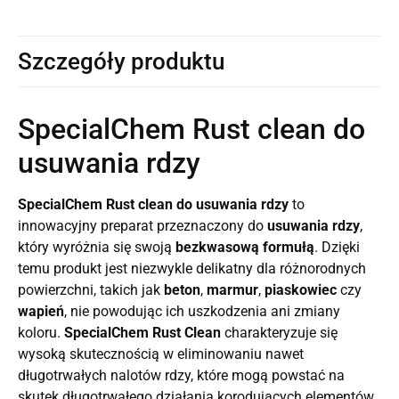
Szczegóły produktu
SpecialChem Rust clean do
usuwania rdzy
SpecialChem Rust clean do usuwania rdzy
to
innowacyjny preparat przeznaczony do
usuwania rdzy
,
który wyróżnia się swoją
bezkwasową formułą
. Dzięki
temu produkt jest niezwykle delikatny dla różnorodnych
powierzchni, takich jak
beton
,
marmur
,
piaskowiec
czy
wapień
, nie powodując ich uszkodzenia ani zmiany
koloru.
SpecialChem Rust Clean
charakteryzuje się
wysoką skutecznością w eliminowaniu nawet
długotrwałych nalotów rdzy, które mogą powstać na
skutek długotrwałego działania korodujących elementów